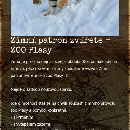
Zimní patron zvířete -
ZOO Plasy
Zima je pro zoo nejnáročnější období. Rostou náklady na
krmivo, péči i zázemí - a my spouštíme výzvu - Zimní
patron zvířete pro zoo Plasy !!!
Nejde o žádnou nouzovou sbírku.
Jde o možnost stát se na chvíli součástí zimního provozu
zoo Plasy a pomoci konkrétně:
- s krmením
- s vytápěním zázemí