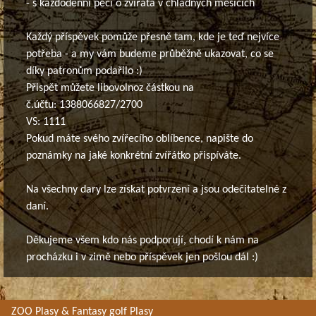
- s každodenní péčí o zvířata v chladných měsících
Každý příspěvek pomůže přesně tam, kde je teď nejvíce
potřeba - a my vám budeme průběžně ukazovat, co se
díky patronům podařilo :)
Přispět můžete libovolnoz částkou na
č.účtu: 1388066827/2700
VS: 1111
Pokud máte svého zvířecího oblíbence, napište do
poznámky na jaké konkrétní zvířátko přispíváte.
Na všechny dary lze získat potvrzení a jsou odečitatelné z
daní.
Děkujeme všem kdo nás podporují, chodí k nám na
procházku i v zimě nebo příspěvek jen pošlou dál :)
ZOO Plasy & Fantasy golf Plasy