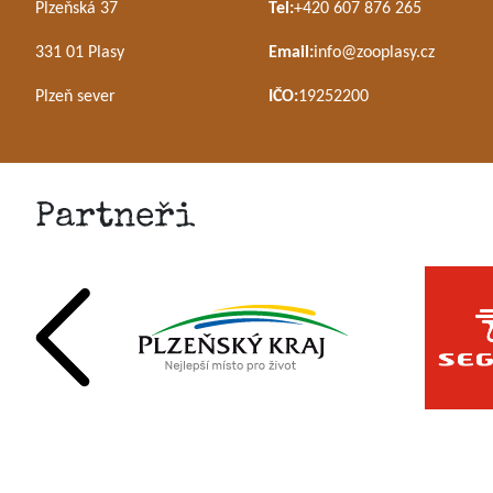
Plzeňská 37
Tel:
+420 607 876 265
331 01 Plasy
Email:
info@zooplasy.cz
Plzeň sever
IČO:
19252200
Partneři