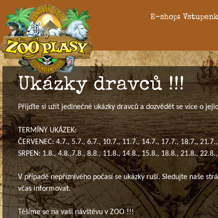
E-shop: Vstupenk
Ukázky dravců !!!
Přijďte si užít jedinečné ukázky dravců a dozvědět se více o jeji
TERMÍNY UKÁZEK:
ČERVENEC: 4.7., 5.7., 6.7., 10.7., 11.7., 14.7., 17.7., 18.7., 21.7.,
SRPEN: 1.8., 4.8.,7.8., 8.8., 11.8., 14.8., 15.8., 18.8., 21.8., 22.8.,
V případě nepříznivého počasí se ukázky ruší. Sledujte naše s
včas informovat.
Těšíme se na vaši návštěvu v ZOO !!!