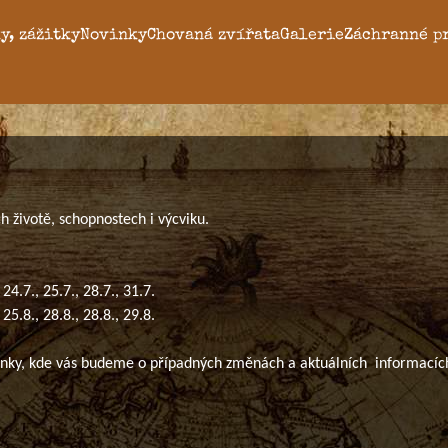
y, zážitky
Novinky
Chovaná zvířata
Galerie
Záchranné p
ch životě, schopnostech i výcviku.
 24.7., 25.7., 28.7., 31.7.
 25.8., 28.8., 28.8., 29.8.
tránky, kde vás budeme o případných změnách a aktuálních informacíc