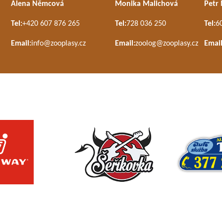
Alena Němcová
Monika Malichová
Petr
Tel:
+420 607 876 265
Tel:
728 036 250
Tel:
6
Email:
info@zooplasy.cz
Email:
zoolog@zooplasy.cz
Email