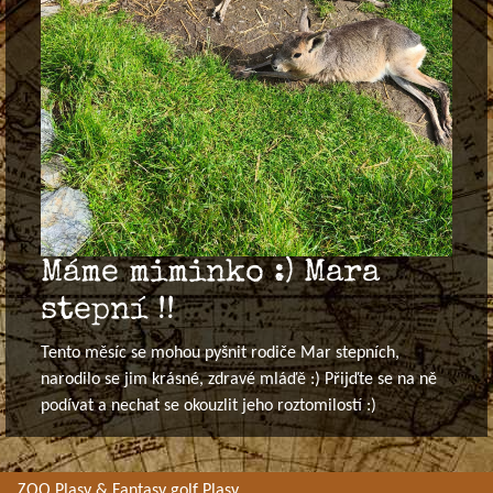
Máme miminko :) Mara
stepní !!
Tento měsíc se mohou pyšnit rodiče Mar stepních,
narodilo se jim krásné, zdravé mláďě :) Přijďte se na ně
podívat a nechat se okouzlit jeho roztomilostí :)
ZOO Plasy & Fantasy golf Plasy