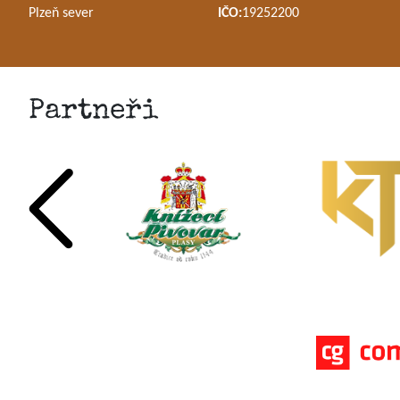
Plzeň sever
IČO:
19252200
Partneři