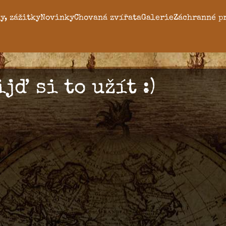
y, zážitky
Novinky
Chovaná zvířata
Galerie
Záchranné p
jď si to užít :)