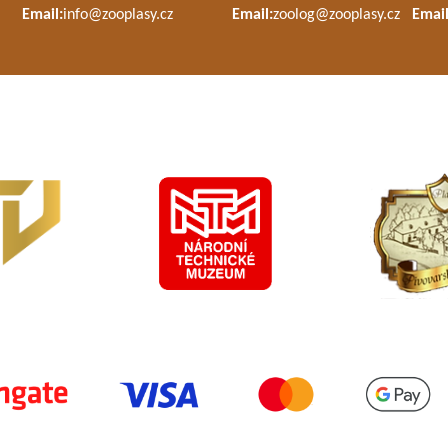
Email:
info@zooplasy.cz
Email:
zoolog@zooplasy.cz
Email