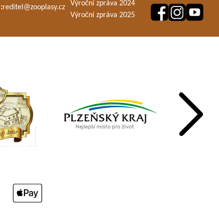
Výroční zpráva 2024
:
reditel@zooplasy.cz
Výroční zpráva 2025